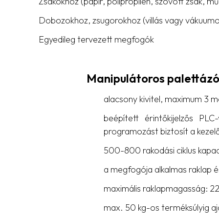
Zsákokhoz (papír, polipropilén, szövött zsák, m
Dobozokhoz, zsugorokhoz (villás vagy vákuumo
Egyedileg tervezett megfogók
Manipulátoros palettáz
alacsony kivitel, maximum 3 
beépített érintőkijelzős PLC
programozást biztosít a keze
500-800 rakodási ciklus kapac
a megfogója alkalmas raklap é
maximális raklapmagasság: 
max. 50 kg-os terméksúlyig aj