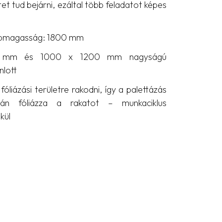
et tud bejárni, ezáltal több feladatot képes
lapmagasság: 1800 mm
 mm és 1000 x 1200 mm nagyságú
nlott
fóliázási területre rakodni, így a palettázás
án fóliázza a rakatot – munkaciklus
kül