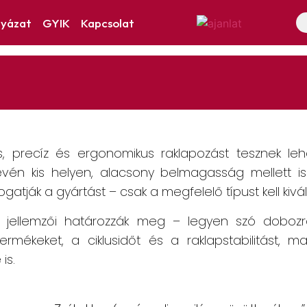
lyázat
GYIK
Kapcsolat
, precíz és ergonomikus raklapozást tesznek lehe
 révén kis helyen, alacsony belmagasság mellett
tják a gyártást – csak a megfelelő típust kell kivál
t jellemzői határozzák meg – legyen szó dobozró
ermékeket, a ciklusidőt és a raklapstabilitást, maj
is.