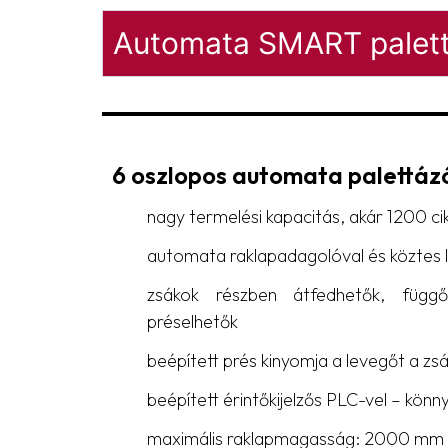
Automata SMART palet
6 oszlopos automata palettáz
nagy termelési kapacitás, akár 1200 ci
automata raklapadagolóval és köztes 
zsákok részben átfedhetők, függő
préselhetők
beépített prés kinyomja a levegőt a zs
beépített érintőkijelzős PLC-vel – kö
maximális raklapmagasság: 2000 mm