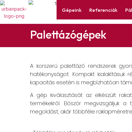
Gépeink
Referenciák
Pá
Palettázógépek
A korszerű palettázó rendszerek gyors
hatékonyságot. Kompakt kialakításuk
kapacitás esetén is megbízhatóan támoga
A gép kiválasztását az elkészült raka
termékekről. Először megvizsgáljuk a t
megoldást, akár többféle raklapméretre 