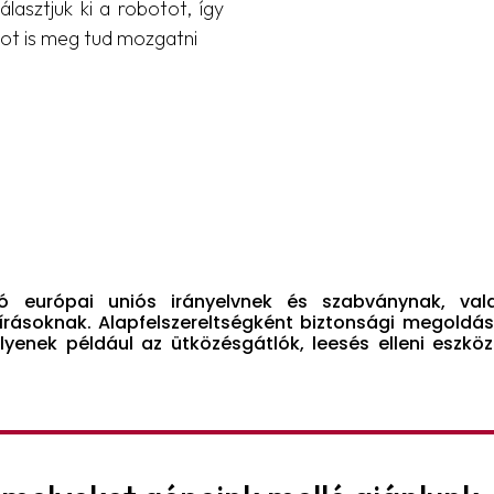
álasztjuk ki a robotot, így
g-ot is meg tud mozgatni
ó európai uniós irányelvnek és szabványnak, val
rásoknak. Alapfelszereltségként biztonsági megoldáss
Ilyenek például az ütközésgátlók, leesés elleni eszkö