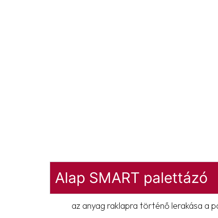
Alap SMART palettázó
az anyag raklapra történő lerakása a p