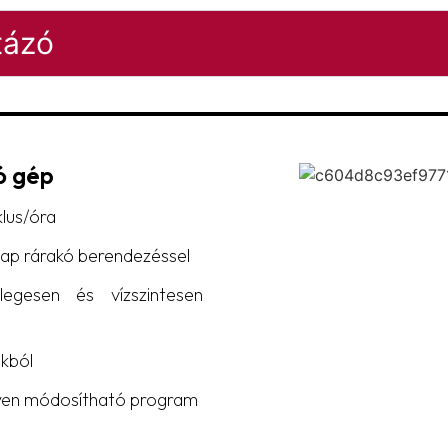
tázó
ó gép
klus/óra
lap rárakó berendezéssel
legesen és vízszintesen
ákból
nnyen módosítható program