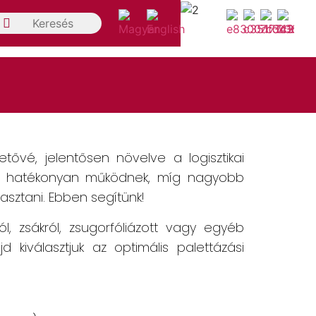
tővé, jelentősen növelve a logisztikai
 is hatékonyan működnek, míg nagyobb
asztani. Ebben segítünk!
l, zsákról, zsugorfóliázott vagy egyéb
d kiválasztjuk az optimális palettázási