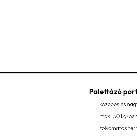
Palettázó por
közepes és nagy
max. 50 kg-os t
folyamatos term