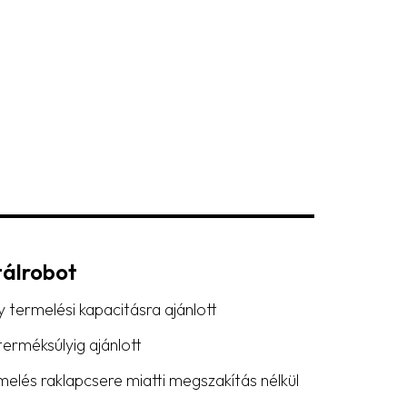
tálrobot
 termelési kapacitásra ajánlott
erméksúlyig ajánlott
elés raklapcsere miatti megszakítás nélkül