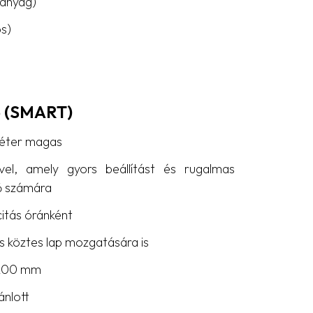
űanyag)
s)
ó (SMART)
méter magas
-vel, amely gyors beállítást és rugalmas
lő számára
itás óránként
s köztes lap mozgatására is
2200 mm
ánlott