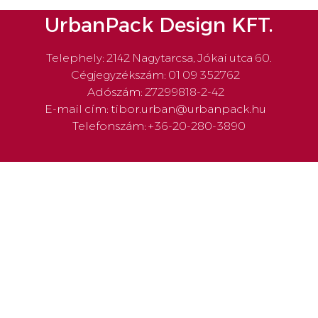
UrbanPack Design KFT.
Telephely: 2142 Nagytarcsa, Jókai utca 60.
Cégjegyzékszám: 01 09 352762
Adószám: 27299818-2-42
E-mail cím: tibor.urban@urbanpack.hu
Telefonszám: +36-20-280-3890