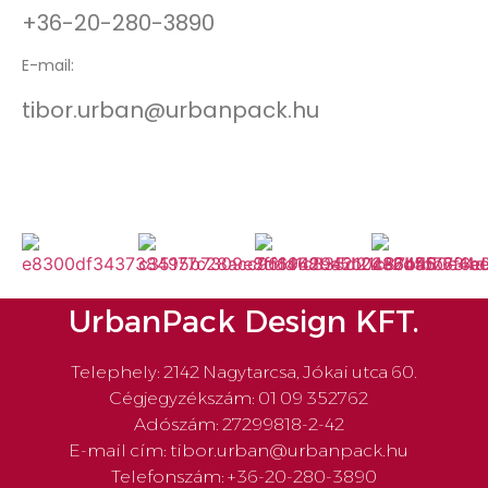
+36-20-280-3890
E-mail:
tibor.urban@urbanpack.hu
UrbanPack Design KFT.
Telephely: 2142 Nagytarcsa, Jókai utca 60.
Cégjegyzékszám: 01 09 352762
Adószám: 27299818-2-42
E-mail cím: tibor.urban@urbanpack.hu
Telefonszám: +36-20-280-3890